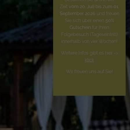
Zeit
vom 20. Juli bis zum 01.
September 2026
und freuen
Sie sich über einen
50%
Gutschein
für Ihren
Folgebesuch (Tageseintritt)
innerhalb von vier Wochen!
Weitere Infos gibt es hier ->
klick
Wir freuen uns auf Sie!